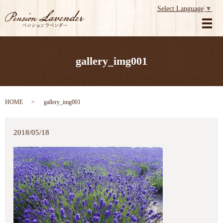
Select Language
▼
メ
gallery_img001
HOME
gallery_img001
2018/05/18