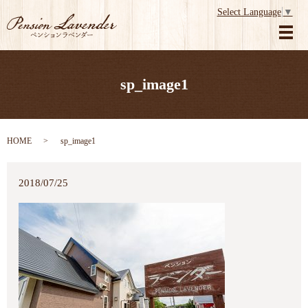
Select Language
▼
メ
sp_image1
HOME
sp_image1
2018/07/25