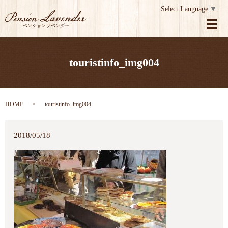
Select Language
▼
メ
touristinfo_img004
HOME
touristinfo_img004
2018/05/18